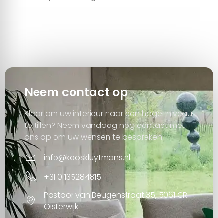
Neem contact op
Klaar om uw interieur naar een hoger niveau
te tillen? Neem vandaag nog contact met
ons op om uw wensen te bespreken.
info@kooskluytmans.nl
+31 0 135284815
Pastoor van Beugenstraat 35, 5061 CR
Oisterwijk