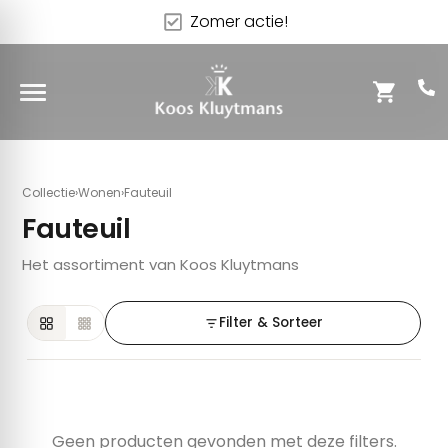
Zomer actie!
Collectie
›
Wonen
›
Fauteuil
Fauteuil
ytmans Raamdecoratie
Het assortiment van Koos Kluytmans
Filter & Sorteer
ht
uw
ls
Geen producten gevonden met deze filters.