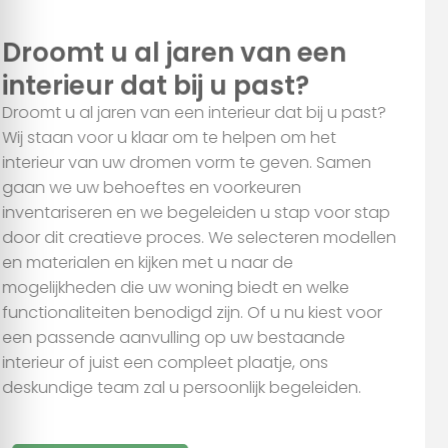
voor social media, adverteren en analyse. Deze partners
Droomt u al jaren van een
kunnen deze gegevens combineren met andere informatie
interieur dat bij u past?
die u aan ze heeft verstrekt of die ze hebben verzameld op
basis van uw gebruik van hun services.
Droomt u al jaren van een interieur dat bij u past?
Wij staan voor u klaar om te helpen om het
interieur van uw dromen vorm te geven. Samen
Alles toestaan
gaan we uw behoeftes en voorkeuren
inventariseren en we begeleiden u stap voor stap
Aanpassen
door dit creatieve proces. We selecteren modellen
en materialen en kijken met u naar de
mogelijkheden die uw woning biedt en welke
functionaliteiten benodigd zijn. Of u nu kiest voor
een passende aanvulling op uw bestaande
interieur of juist een compleet plaatje, ons
deskundige team zal u persoonlijk begeleiden.