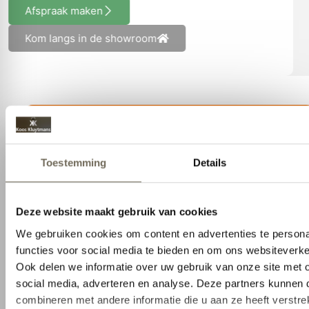
Afspraak maken
Kom langs in de showroom
Neem contact op
Klaar om uw interieur naar een hoger niveau
te tillen? Neem vandaag nog contact met
ons op om uw wensen te bespreken.
info@kooskluytmans.nl
+31 0 135284815
Pastoor van Beugenstraat 35, 5061 CR
Oisterwijk