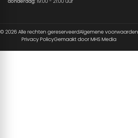
donderdag:
19:00 - 21:00 uur
© 2026 Alle rechten gereserveerd
Algemene voorwaarden
Privacy Policy
Gemaakt door MHS Media
NL