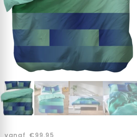
vanaf
€
99,95