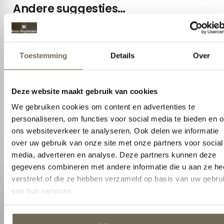
Andere suggesties…
AANBIEDING
Toestemming
Details
Over
Deze website maakt gebruik van cookies
Tempur Prima SmartCool klassiek
We gebruiken cookies om content en advertenties te
hoofdkussen
personaliseren, om functies voor social media te bieden en 
Silvana Royale Oranje
€
74,25
€
99,00
ons websiteverkeer te analyseren. Ook delen we informatie
€
149,95
over uw gebruik van onze site met onze partners voor social
media, adverteren en analyse. Deze partners kunnen deze
gegevens combineren met andere informatie die u aan ze he
verstrekt of die ze hebben verzameld op basis van uw gebru
van hun services.
Neem contact op