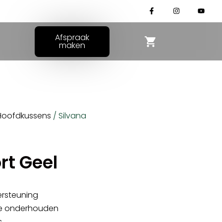
Afspraak
maken
Hoofdkussens
/ Silvana
rt Geel
ersteuning
 te onderhouden
s