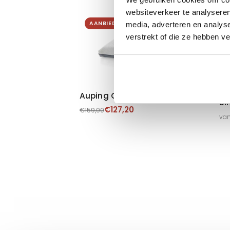
websiteverkeer te analyseren
AANBIEDING
media, adverteren en analys
verstrekt of die ze hebben v
Auping Cloud Hoofdkussen
Si
€
127,20
€
159,00
van