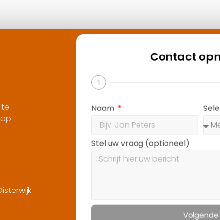
Contact op
1
 te
Naam
Sel
 op
Stel uw vraag (optioneel)
sterwijk
Volgende