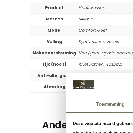
Product
Hoofdkussens
Merken
Silvana
Model
Comfort Geel
Vulling
Synthetische vezels
Nekondersteuning
Nee (geen aparte neksteu
Tijk (hoes)
100% katoen, wasbaar
Anti-allergisch
Ja
Afmeting
60×70 cm (Standaard), 5
Toestemming
Andere suggesties
Deze website maakt gebruik
We gebruiken cookies om cont