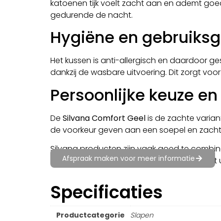
katoenen tijk voelt zacht aan en ademt goed
gedurende de nacht.
Hygiëne en gebruiks
Het kussen is anti-allergisch en daardoor g
dankzij de wasbare uitvoering. Dit zorgt voo
Persoonlijke keuze en
De
Silvana Comfort Geel
is de zachte varian
de voorkeur geven aan een soepel en zacht 
Silvana producten zijn vaak goed te combin
Afspraak maken voor meer informatie
Om dit product perfect te combineren kunt 
Specificaties
Productcategorie
Slapen