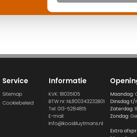
Service
Informatie
Openin
Sitemap
KVK: 18035105
Maandag:
G
BTW nr: NL800343232B01
Dinsdag t/
Cookiebeleid
Tel: 013-5284815
Zaterdag:
1
E-mail:
Zondag:
Ge
Info@kooskluytmans.nl
Extra afsp