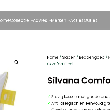
Home
Collectie
Advies
Merken
Acties
Outlet
Home
/
Slapen
/
Beddengoed
/
Comfort Geel
Silvana Comfo
✓
Stevig kussen met goede ond
✓
Anti-allergisch en eenvoudig
✓
Geschikt voor rug- en zijslaper