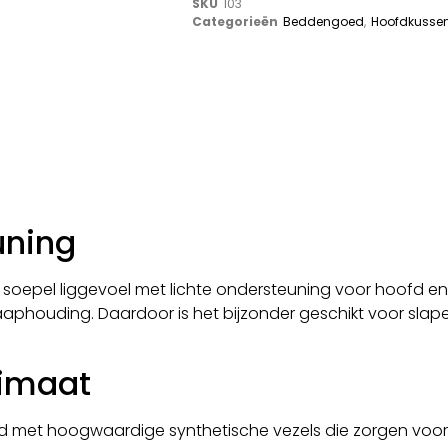
SKU
103
Categorieën
Beddengoed
,
Hoofdkusse
uning
soepel liggevoel met lichte ondersteuning voor hoofd en n
aphouding. Daardoor is het bijzonder geschikt voor slape
limaat
 met hoogwaardige synthetische vezels die zorgen voor e