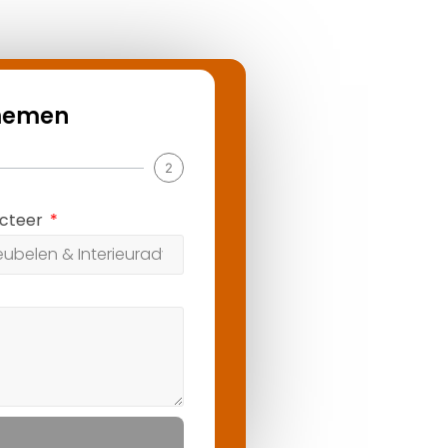
nemen
2
ecteer