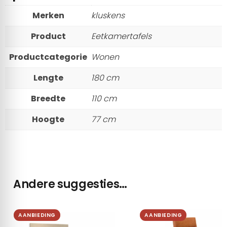
Merken
kluskens
Product
Eetkamertafels
Productcategorie
Wonen
Lengte
180 cm
Breedte
110 cm
Hoogte
77 cm
Andere suggesties…
AANBIEDING
AANBIEDING