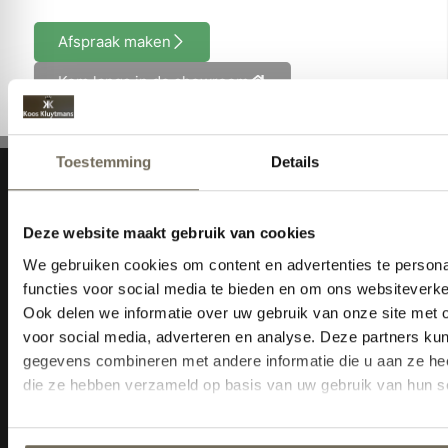
Afspraak maken
Kom langs in de showroom
Navigatie
Home
Collectie
Advies
Merken
Acties
Outlet
Service
Informatie