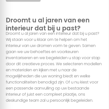
Interieuradvies
informatie over uw gebruik van onze site met onze partners
voor social media, adverteren en analyse. Deze partners
Droomt u al jaren van een
kunnen deze gegevens combineren met andere informatie
interieur dat bij u past?
die u aan ze heeft verstrekt of die ze hebben verzameld op
basis van uw gebruik van hun services.
Droomt u al jaren van een interieur dat bij u past?
Wij staan voor u klaar om te helpen om het
interieur van uw dromen vorm te geven. Samen
Alles toestaan
gaan we uw behoeftes en voorkeuren
inventariseren en we begeleiden u stap voor stap
Aanpassen
door dit creatieve proces. We selecteren modellen
en materialen en kijken met u naar de
mogelijkheden die uw woning biedt en welke
functionaliteiten benodigd zijn. Of u nu kiest voor
een passende aanvulling op uw bestaande
interieur of juist een compleet plaatje, ons
deskundige team zal u persoonlijk begeleiden.