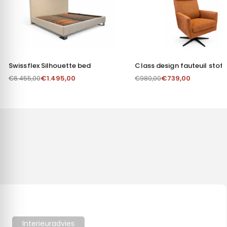
Swissflex Silhouette bed
Class design fauteuil stof
€
1.495,00
€
739,00
€
6.455,00
€
980,00
Toestemming
Details
Over
Deze website maakt gebruik van cookies
We gebruiken cookies om content en advertenties te
personaliseren, om functies voor social media te bieden en
om ons websiteverkeer te analyseren. Ook delen we