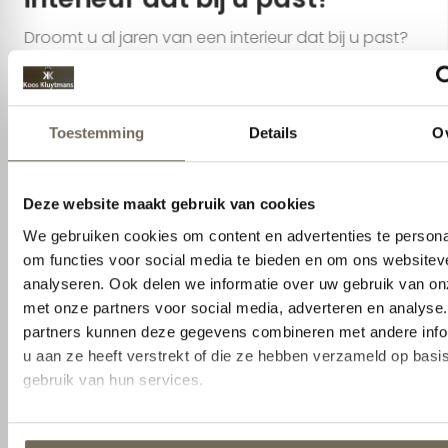
Aanpassen
Droomt u al jaren van een interieur dat bij u past?
Wij staan voor u klaar om te helpen om het
interieur van uw dromen vorm te geven. Samen
gaan we uw behoeftes en voorkeuren
inventariseren en we begeleiden u stap voor stap
door dit creatieve proces. We selecteren modellen
en materialen en kijken met u naar de
mogelijkheden die uw woning biedt en welke
functionaliteiten benodigd zijn. Of u nu kiest voor
een passende aanvulling op uw bestaande
interieur of juist een compleet plaatje, ons
deskundige team zal u persoonlijk begeleiden.
Afspraak maken
Kom langs in de showroom