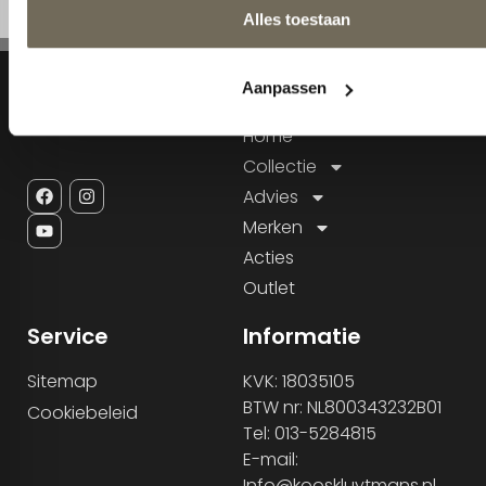
Navigatie
Home
Collectie
Advies
Merken
Acties
Outlet
Service
Informatie
Sitemap
KVK: 18035105
BTW nr: NL800343232B01
Cookiebeleid
Tel: 013-5284815
E-mail:
Info@kooskluytmans.nl