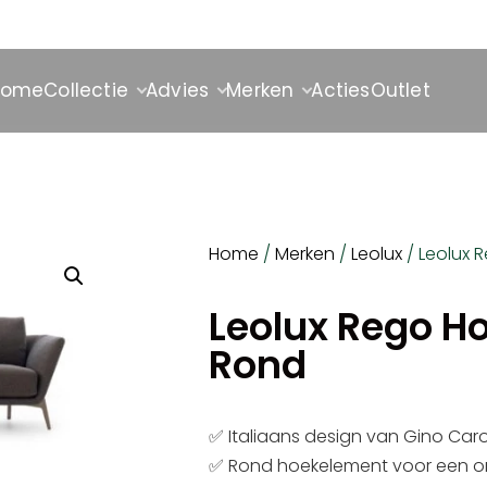
Home
Collectie
Advies
Merken
Acties
Outlet
Home
/
Merken
/
Leolux
/ Leolux 
Leolux Rego H
Rond
✅ Italiaans design van Gino Carol
✅ Rond hoekelement voor een or