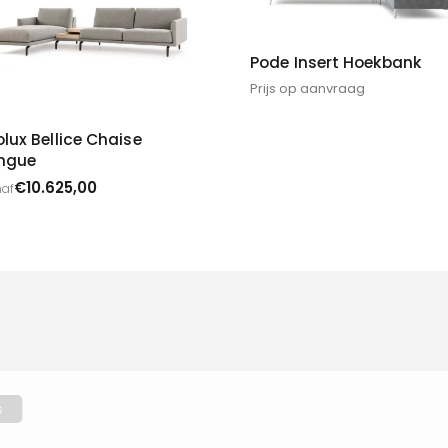
Pode Insert Hoekbank
Prijs op aanvraag
olux Bellice Chaise
ngue
€
10.625,00
af
Interieuradvies