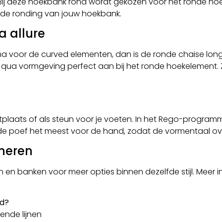
Bij deze hoekbank rond wordt gekozen voor het ronde hoe
en de ronding van jouw hoekbank.
a allure
voor de curved elementen, dan is de ronde chaise long
it qua vormgeving perfect aan bij het ronde hoekelement.
ra zitplaats of als steun voor je voeten. In het Rego-progra
de poef het meest voor de hand, zodat de vormentaal ove
neren
n
en
banken
voor meer opties binnen dezelfde stijl. Meer 
nd?
iende lijnen