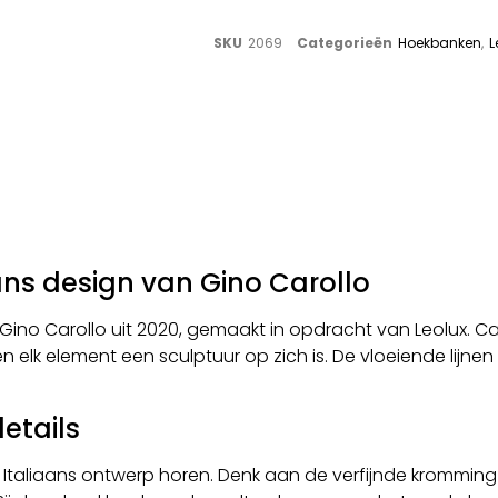
SKU
2069
Categorieën
Hoekbanken
,
L
ns design van Gino Carollo
ino Carollo uit 2020, gemaakt in opdracht van Leolux. 
 en elk element een sculptuur op zich is. De vloeiende li
etails
en Italiaans ontwerp horen. Denk aan de verfijnde kromming