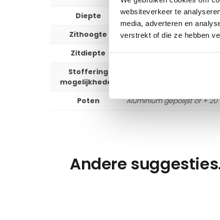
websiteverkeer te analyseren
Diepte
98 cm en chaise longue 1
media, adverteren en analys
Zithoogte
43 cm
verstrekt of die ze hebben v
Zitdiepte
57 cm
Stoffering
+ 500 stof en leer mogelij
mogelijkheden
Poten
Aluminium gepolijst of + 20
Andere suggesties