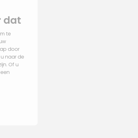
nterieur dat
an voor u klaar om te
 Samen gaan we uw
n u stap voor stap door
en en kijken met u naar de
iten benodigd zijn. Of u
terieur of juist een
begeleiden.