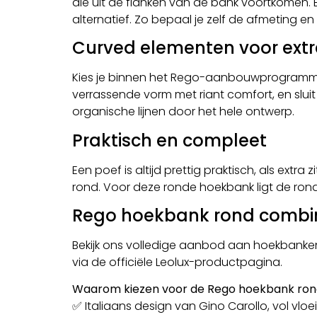
die uit de flanken van de bank voortkomen. 
alternatief. Zo bepaal je zelf de afmeting 
Curved elementen voor extr
Kies je binnen het Rego-aanbouwprogramma 
verrassende vorm met riant comfort, en slu
organische lijnen door het hele ontwerp.
Praktisch en compleet
Een poef is altijd prettig praktisch, als ext
rond. Voor deze ronde hoekbank ligt de ron
Rego hoekbank rond combi
Bekijk ons volledige aanbod aan
hoekbanke
via de
officiële Leolux-productpagina
.
Waarom kiezen voor de Rego hoekbank ro
✅ Italiaans design van Gino Carollo, vol vloe