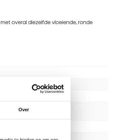
met overal diezelfde vloeiende, ronde
Over
 media te bieden en om ons