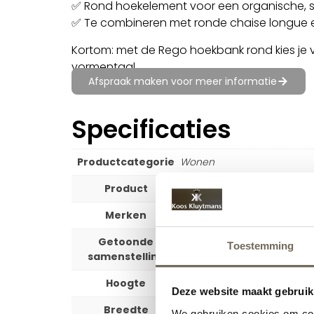
✅ Rond hoekelement voor een organische, scu
✅ Te combineren met ronde chaise longue e
Kortom: met de Rego hoekbank rond kies je 
vormentaal.
Afspraak maken voor meer informatie
Specificaties
Productcategorie
Wonen
Product
Hoekbanken
Merken
Leolux
Getoonde
Element curved 2×90 + Cha
Toestemming
samenstelling
Hoogte
83 cm
Deze website maakt gebruik
Breedte
356 cm
We gebruiken cookies om cont