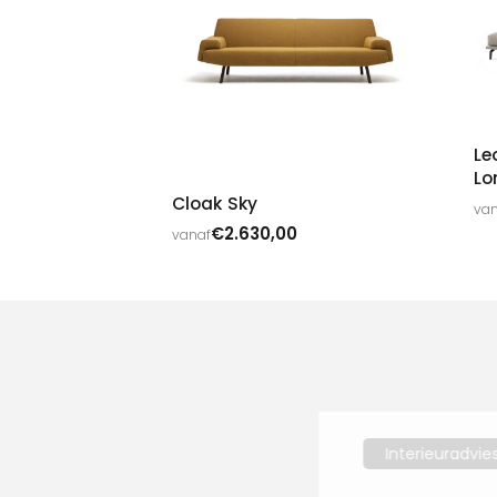
Le
Lo
Cloak Sky
van
€
2.630,00
vanaf