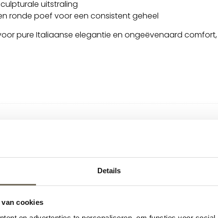
lpturale uitstraling
n ronde poef voor een consistent geheel
voor pure Italiaanse elegantie en ongeëvenaard comfort, 
ise Longue rond
Details
 van cookies
ent en advertenties te personaliseren, om functies voor social