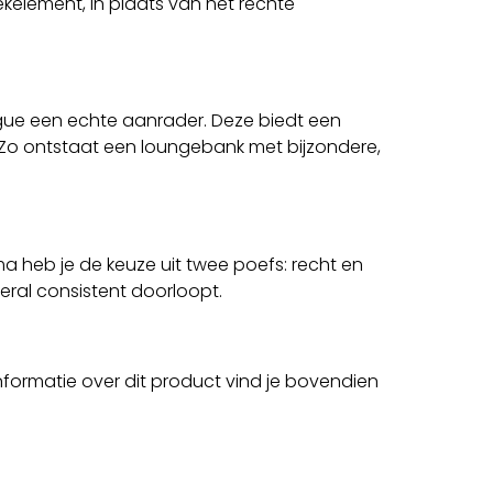
kelement, in plaats van het rechte
ue een echte aanrader. Deze biedt een
 Zo ontstaat een loungebank met bijzondere,
mma heb je de keuze uit twee poefs: recht en
ral consistent doorloopt.
informatie over dit product vind je bovendien