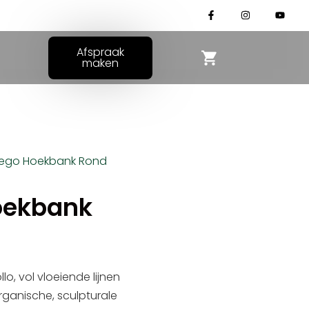
Afspraak
maken
Rego Hoekbank Rond
oekbank
lo, vol vloeiende lijnen
ganische, sculpturale