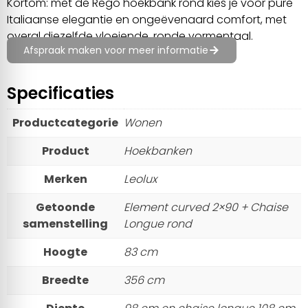
Kortom: met de Rego hoekbank rond kies je voor pure
Italiaanse elegantie en ongeëvenaard comfort, met
overal diezelfde vloeiende, ronde vormentaal.
Afspraak maken voor meer informatie
Specificaties
Productcategorie
Wonen
Product
Hoekbanken
Merken
Leolux
Getoonde
Element curved 2×90 + Chaise
samenstelling
Longue rond
Hoogte
83 cm
Breedte
356 cm