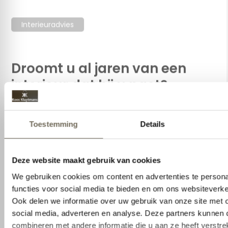
Interieuradvies
Droomt u al jaren van een
interieur dat bij u past?
Droomt u al jaren van een interieur dat bij u past?
Wij staan voor u klaar om te helpen om het
interieur van uw dromen vorm te geven. Samen
gaan we uw behoeftes en voorkeuren
inventariseren en we begeleiden u stap voor stap
door dit creatieve proces. We selecteren modellen
en materialen en kijken met u naar de
mogelijkheden die uw woning biedt en welke
functionaliteiten benodigd zijn. Of u nu kiest voor
een passende aanvulling op uw bestaande
interieur of juist een compleet plaatje, ons