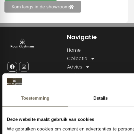
Kom langs in de showroom
Navigatie
Home
Collectie
Advies
Merken
Acties
Outlet
Service
Informatie
Sitemap
KVK: 18035105
BTW nr: NL800343232B01
Cookiebeleid
Tel: 013-5284815