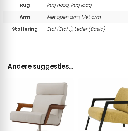
Rug
Rug hoog, Rug laag
Arm
Met open arm, Met arm
Stoffering
Stof (Stof 1), Leder (Basic)
Andere suggesties…
Toestemming
Details
Over
Deze website maakt gebruik van cookies
We gebruiken cookies om content en advertenties te
personaliseren, om functies voor social media te bieden en
om ons websiteverkeer te analyseren. Ook delen we
informatie over uw gebruik van onze site met onze partners
voor social media, adverteren en analyse. Deze partners