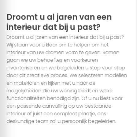
personaliseren, om functies voor social media te bieden en
om ons websiteverkeer te analyseren. Ook delen we
Droomt u al jaren van een
informatie over uw gebruik van onze site met onze partners
interieur dat bij u past?
voor social media, adverteren en analyse. Deze partners
kunnen deze gegevens combineren met andere informatie
Droomt u al jaren van een interieur dat bij u past?
die u aan ze heeft verstrekt of die ze hebben verzameld op
Wij staan voor u klaar om te helpen om het
basis van uw gebruik van hun services.
interieur van uw dromen vorm te geven. Samen
gaan we uw behoeftes en voorkeuren
Alles toestaan
inventariseren en we begeleiden u stap voor stap
door dit creatieve proces. We selecteren modellen
en materialen en kijken met u naar de
Aanpassen
mogelijkheden die uw woning biedt en welke
functionaliteiten benodigd zijn. Of u nu kiest voor
een passende aanvulling op uw bestaande
interieur of juist een compleet plaatje, ons
deskundige team zal u persoonlijk begeleiden.